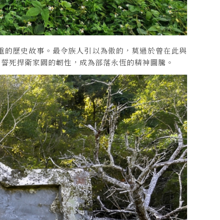
重的歷史故事。最令族人引以為傲的，莫過於曾在此與
權、誓死捍衛家園的韌性，成為部落永恆的精神圖騰。