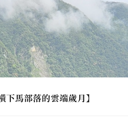
橫下馬部落的雲端歲月】