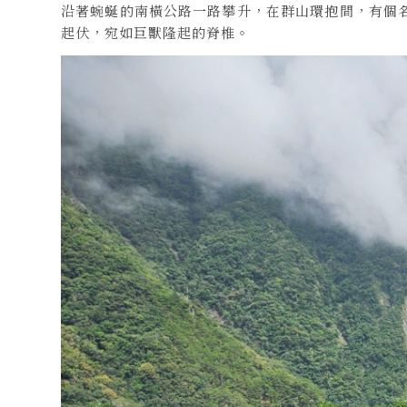
沿著蜿蜒的南橫公路一路攀升，在群山環抱間，有個
起伏，宛如巨獸隆起的脊椎。