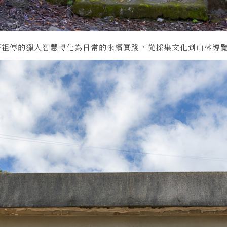
將祖傳的獵人智慧轉化為日常的永續實踐，從採集文化到山林導