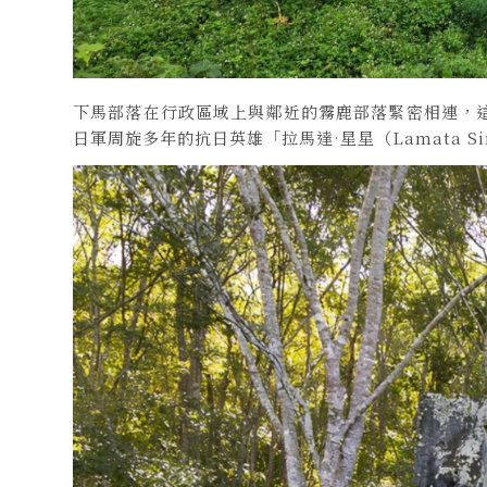
下馬部落在行政區域上與鄰近的霧鹿部落緊密相連，
日軍周旋多年的抗日英雄「拉馬達·星星（Lamata