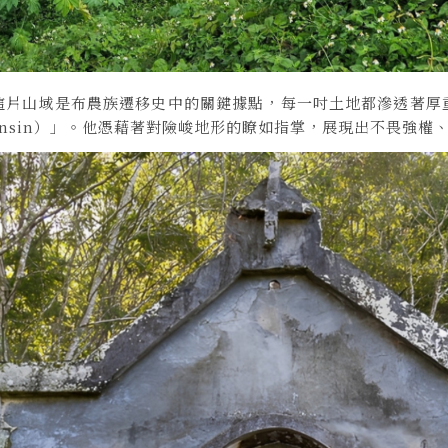
這片山域是布農族遷移史中的關鍵據點，每一吋土地都滲透著厚
 Sinsin）」。他憑藉著對險峻地形的瞭如指掌，展現出不畏強